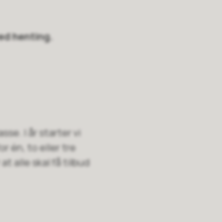
ved henting.
asse. I år starter vi
r én, to eller tre
at alle skal få tilbud