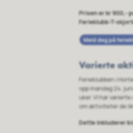
Prisen er kr 900,- 
Ferieklubb-T-skjor
Meld deg på ferie
Varierte akt
Ferieklubben i Horten 
opp mandag 24. juni o
uker. VI har varierte
om aktiviteter de li
Dette inkluderer b