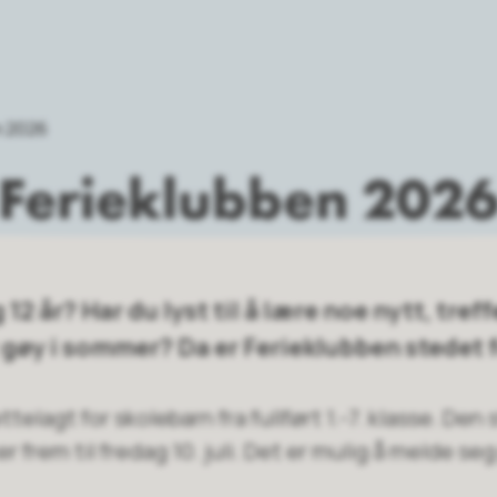
n 2026
Ferieklubben 202
 12 år? Har du lyst til å lære noe nytt, tre
 gøy i sommer? Da er Ferieklubben stedet 
ttelagt for skolebarn fra fullført 1.-7. klasse. De
er frem til fredag 10. juli. Det er mulig å melde seg 