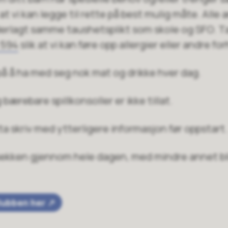
 at vi kan legge til rette på best mulig måte. Alle 
derlagt samme taushetsplikt som skole og SFO. T
 594
slik at vi kan føre opp allergier eller andre fo
på å ha med seg nok mat og drikke hver dag.
bærebare spillkonsoller er ikke tillat.
tta skriv med ytterligere informasjon før oppstart
i sekken gjennom hele dagen, med mindre annet bl
klubben her