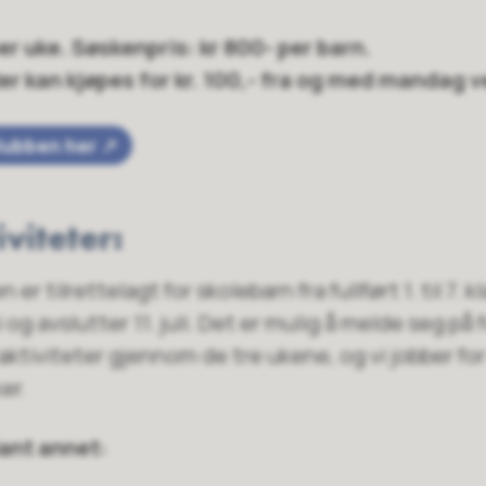
per uke. Søskenpris: kr 800- per barn.
ter kan kjøpes for kr. 100,- fra og med mandag 
klubben her
iviteter:
er tilrettelagt for skolebarn fra fullført 1. til 7. kl
g avslutter 11. juli. Det er mulig å melde seg på fo
 aktiviteter gjennom de tre ukene, og vi jobber for 
ker.
lant annet: