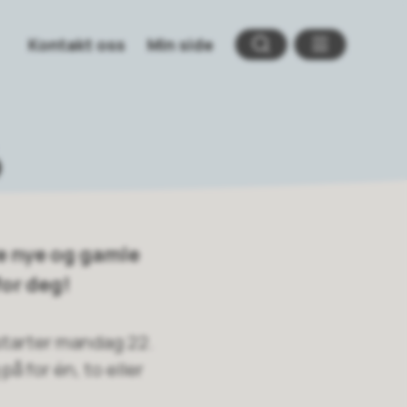
Kontakt oss
Min side
Søk
Meny
6
ffe nye og gamle
for deg!
n starter mandag 22.
på for én, to eller