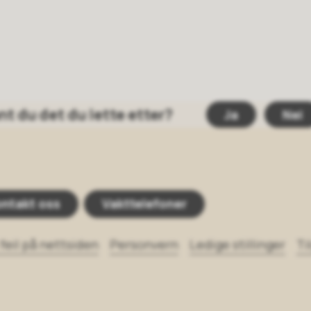
nt du det du lette etter?
Ja
Nei
ntakt oss
Vakttelefoner
feil på nettsiden
Personvern
Ledige stillinger
Ti