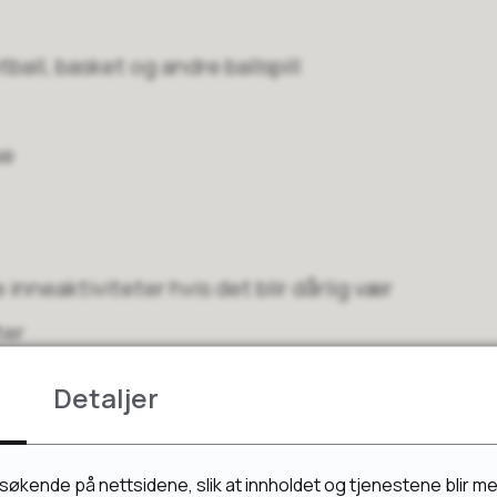
tball, basket og andre ballspill
se
e inneaktiviteter hvis det blir dårlig vær
ter
blades - mulig å ta med eget utstyr eller låne 
Detaljer
andre hagespill
esøkende på nettsidene, slik at innholdet og tjenestene blir m