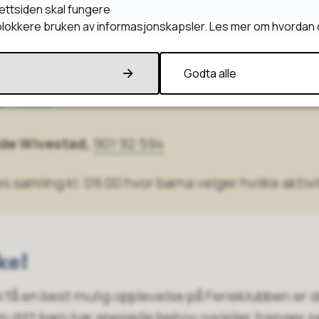
ettsiden skal fungere
rserhuset på Karljohansvern
r blokkere bruken av informasjonskapsler. Les mer om hvordan 
21, 3183 Horten.
Godta alle
 – 16.30
lde Wivestad,
901 92 594
es samling kl. 09.00 hvor barna velger hvilke aktiv
ke!
al få en best mulig opplevelse på Ferieklubben er d
m ditt barn har spesielle behov og/eller trenger s