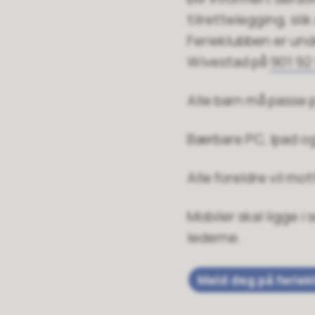
tilrettelegging, slik
Ferieklubben er un
Wivestad på
901 92
Alle barn må passe 
Bærbare PC, Ipad og 
Alle foreldre vil mo
Mobiler skal ligge 
lederne.
Meld deg på ferie