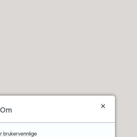
gjennom BUA
Om
er brukervennlige