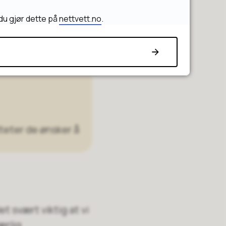
du gjør dette på
nettvett.no
.
iteter de ønsker å
et svært viktig at vi
ærlig