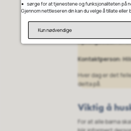
sørge for at tjenestene og funksjonaliteten på n
Vi holder til på
Ekse
Gjennom nettleseren din kan du velge å tillate elle
Adresse:
Nedre vei 
Kun nødvendige
Åpningstider:
07.30
Kontaktperson: Hi
Hver dag er det fell
delta på.
Viktig å hus
For at alle barna sk
blir informert derso