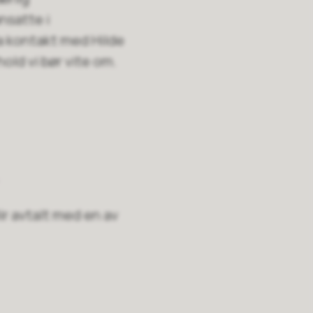
ansatte i
a kontakt med Hilde
rhold vi bør vite om.
.
ir avtalt med en av