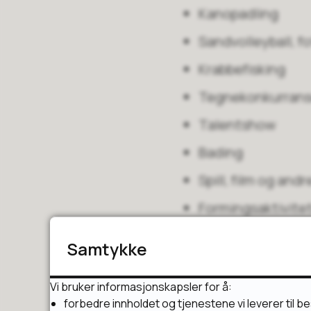
Kanopadling
Sandvolleyball, fo
Krabbefisking
Tegnekonkurran
Talentshow
Bading
Spill, film og andr
Formingsaktivite
Skateboard/roller
Samtykke
Krokket, kubb og 
Vi bruker informasjonskapsler for å:
Hvor og når?
forbedre innholdet og tjenestene vi leverer til b