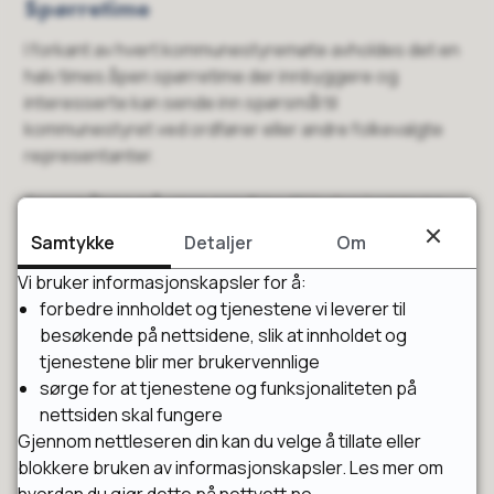
Spørretime
I forkant av hvert kommunestyremøte avholdes det en
halv times åpen spørretime der innbyggere og
interesserte kan sende inn spørsmål til
kommunestyret ved ordfører eller andre folkevalgte
representanter.
Spørsmålene må være sendt inn til Horten kommune
tre virkedager før kommunestyremøte for at det skal
Samtykke
Detaljer
Om
bli tatt opp. Spørsmålet må presenteres muntlig fra
Vi bruker informasjonskapsler for å:
talerstolen i kommunestyresalen av representanten
forbedre innholdet og tjenestene vi leverer til
som har sendt inn spørsmålet. Det kan brukes inntil 3
besøkende på nettsidene, slik at innholdet og
minutter på spørsmålsstilling og 3 minutter på
tjenestene blir mer brukervennlige
eventuelt oppfølgingsspørsmål.
sørge for at tjenestene og funksjonaliteten på
Spørsmål sendes til
postmottak@horten.kommune.no
nettsiden skal fungere
Gjennom nettleseren din kan du velge å tillate eller
blokkere bruken av informasjonskapsler. Les mer om