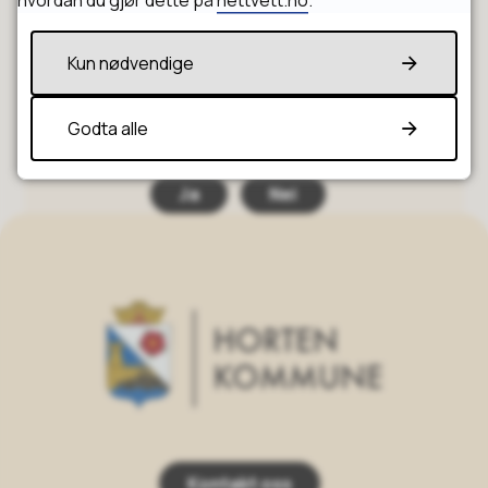
hvordan du gjør dette på
nettvett.no
.
Kun nødvendige
Godta alle
Fant du det du lette etter?
Ja
Nei
Horten Kommune
Kontakt oss