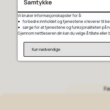
Samtykke
Borgerlig vielse
Vi bruker informasjonskapsler for å:
forbedre innholdet og tjenestene vi leverer til b
sørge for at tjenestene og funksjonaliteten på n
Horten kommunes etiske re
Gjennom nettleseren din kan du velge å tillate elle
Kun nødvendige
Fa