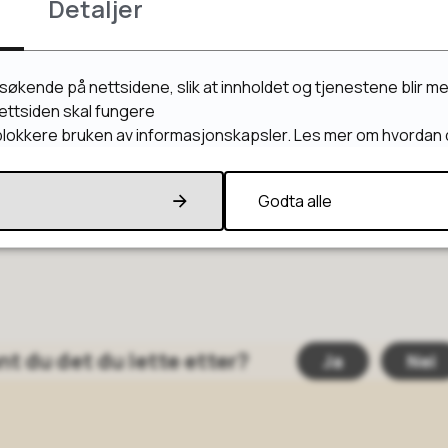
Detaljer
Ledige stillinger
esøkende på nettsidene, slik at innholdet og tjenestene blir m
ettsiden skal fungere
tningslinjer
Innbyggerappen
r blokkere bruken av informasjonskapsler. Les mer om hvordan 
Godta alle
nt du det du lette etter?
Ja
Nei