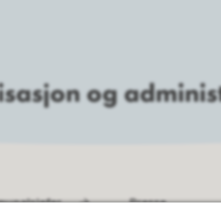
sasjon og adminis
unalsjefer
Presse