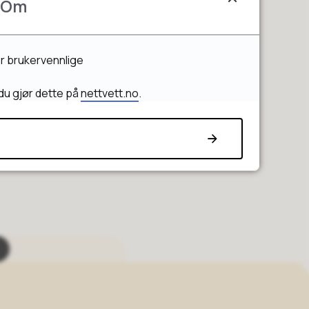
Om
er brukervennlige
du gjør dette på
nettvett.no
.