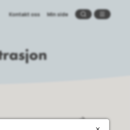
Kontakt oss
Min side
Søk
Meny
trasjon