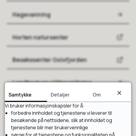
Hagevanning
Horten natursenter
Besøkssenter Oslofjorden
Landbruk og viltforvaltning
Samtykke
Detaljer
Om
Naturen vår
Vi bruker informasjonskapsler for å:
forbedre innholdet og tjenestene vi leverer til
besøkende på nettsidene, slik at innholdet og
Oslofjorden - en fjord for alle
tjenestene blir mer brukervennlige
sørge for at tjenestene og funksjonaliteten på