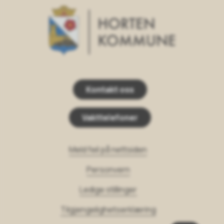
Horten Kommune
Kontakt oss
Vakttelefoner
Meld feil på nettsiden
Personvern
Ledige stillinger
Tilgjengelighetserklæring