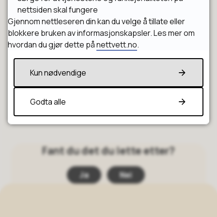
nettsiden skal fungere
Gjennom nettleseren din kan du velge å tillate eller
Klima
blokkere bruken av informasjonskapsler. Les mer om
hvordan du gjør dette på
nettvett.no
.
Felling av trær
Kun nødvendige
Godta alle
Fant du det du lette etter?
Ja
Nei