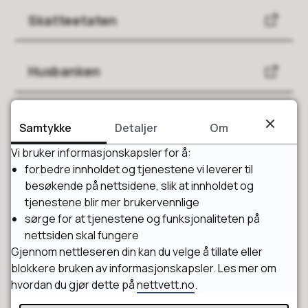
Skatteetaten
Husbanken
Folkeregisteret
Samtykke
Detaljer
Om
Vi bruker informasjonskapsler for å:
forbedre innholdet og tjenestene vi leverer til
altinn
besøkende på nettsidene, slik at innholdet og
tjenestene blir mer brukervennlige
sørge for at tjenestene og funksjonaliteten på
nettsiden skal fungere
Gjennom nettleseren din kan du velge å tillate eller
blokkere bruken av informasjonskapsler. Les mer om
hvordan du gjør dette på
nettvett.no
.