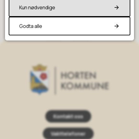
Kun nødvendige
Fant du det du lette etter?
Godta alle
Ja
Nei
Horten Kommune
Kontakt oss
Vakttelefoner