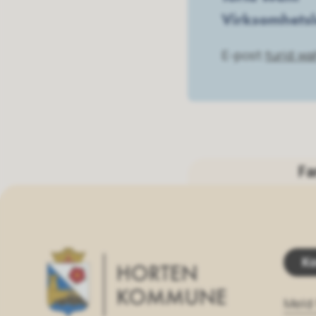
Virksomhetsl
E-post
turid.w
Fa
Ko
Meld 