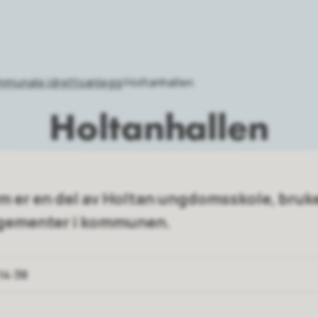
munale idrettsanlegg
Holtanhallen
Holtanhallen
m er en del av Holtan ungdomsskole, bruke
ngementer i kommunen.
14:38