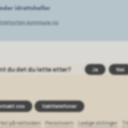
eder idrettshaller
ahl@horten.kommune.no
nt du det du lette etter?
Ja
Nei
ntakt oss
Vakttelefoner
feil på nettsiden
Personvern
Ledige stillinger
Ti