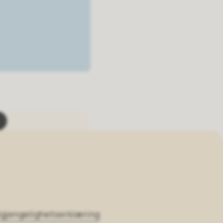
lgjengelighetserklæring