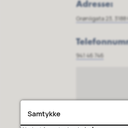
Adresse:
Grønligata 23, 3188
Telefonnum
941 46 746
Samtykke