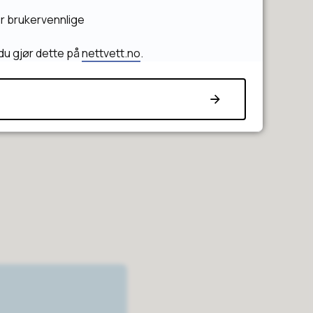
er brukervennlige
du gjør dette på
nettvett.no
.