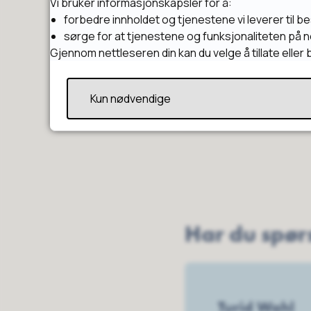
Vi bruker informasjonskapsler for å:
forbedre innholdet og tjenestene vi leverer til b
sørge for at tjenestene og funksjonaliteten på n
Gjennom nettleseren din kan du velge å tillate elle
Kun nødvendige
Har du spø
Turid Wahl