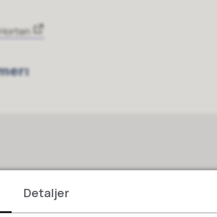
 Horten
mer:
Detaljer