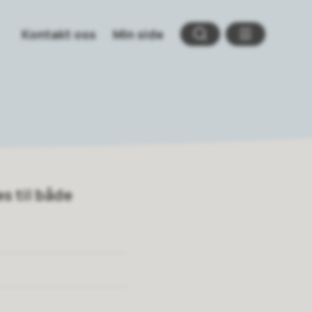
Kontakt oss
Min side
Søk
Meny
s til både