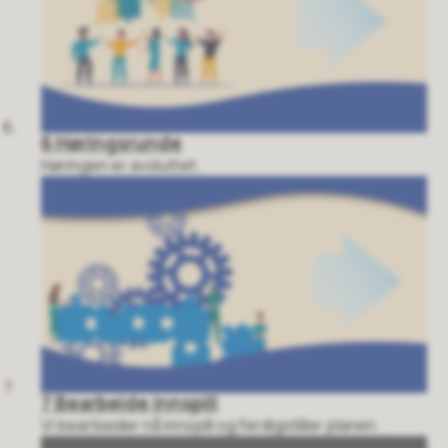
6 Høringsrunde
Høringen er avsluttet.
7 Bearbeide innspill
Vi bearbeider nå innspill og ferdigstiller planen.