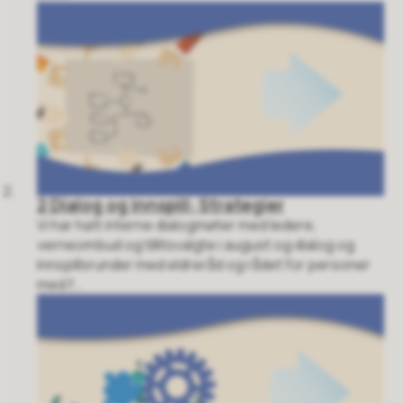
2 Dialog og innspill: Strategier
Vi har hatt interne dialogmøter med ledere,
verneombud og tillitsvalgte i august og dialog og
innspillsrunder med eldreråd og rådet for personer
med f...