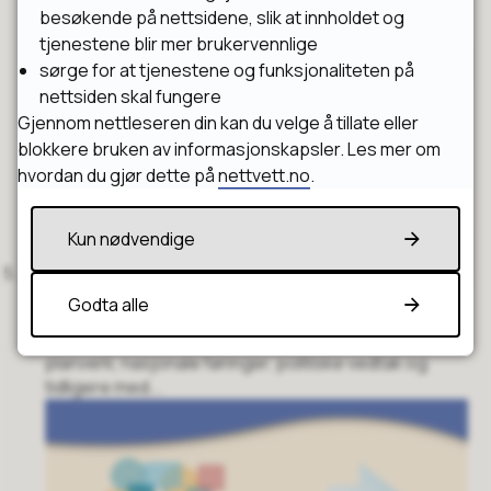
personer til dialog og innspill. Nærmere beskrivelse
besøkende på nettsidene, slik at innholdet og
av aktivitetene vil legges ut når tema for d...
tjenestene blir mer brukervennlige
sørge for at tjenestene og funksjonaliteten på
nettsiden skal fungere
Gjennom nettleseren din kan du velge å tillate eller
blokkere bruken av informasjonskapsler. Les mer om
hvordan du gjør dette på
nettvett.no
.
Kun nødvendige
5 Arbeidsfase
Godta alle
Vi bearbeider for tiden med å innhente
dokumentasjon og ser dette opp mot eksisterende
planverk, nasjonale føringer, politiske vedtak og
tidligere med...