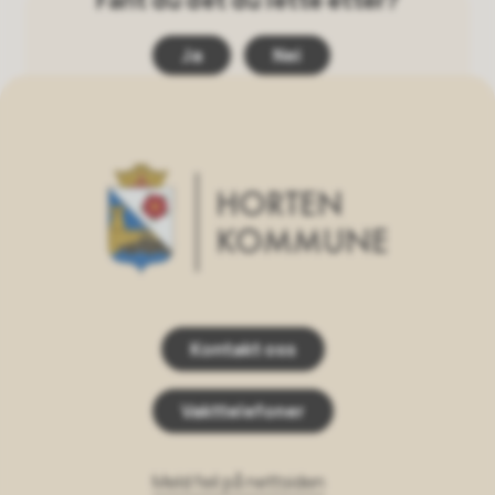
Fant du det du lette etter?
Ja
Nei
Horten Kommune
Kontakt oss
Vakttelefoner
Meld feil på nettsiden