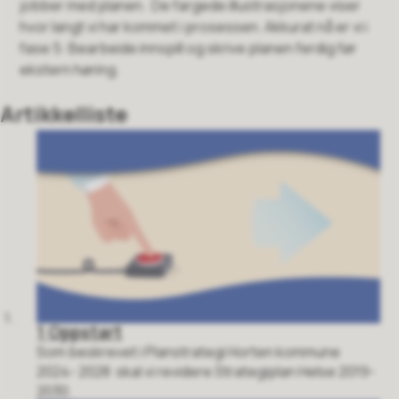
jobber med planen. De fargede illustrasjonene viser
hvor langt vi har kommet i prosessen. Akkurat nå er vi i
fase 5: Bearbeide innspill og skrive planen ferdig før
ekstern høring.
Artikkelliste
1 Oppstart
Som beskrevet i Planstrategi Horten kommune
2024- 2028 skal vi revidere Strategiplan Helse 2019-
2030.