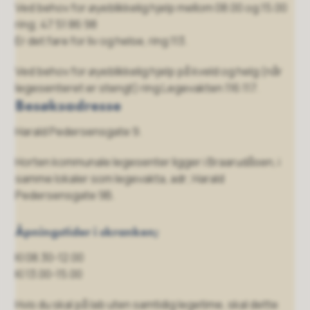
Ved behov for øyeblikkelig hjelp mellom 08.00 og 15.00
ring; 47 51 86 98
Er det fare for liv og helse, ring 113.
Ved behov for øyeblikkelig hjelp på kveld og helg (når
legesenteret er stengt) ring Legevakten 116 117.
Besøksadresse
Harald Pedersensgate 9.
Horten kommunale legesenter ligger i Braarudåsen, i
samme lokaler som legevakta, adr; Harald
Pedersensgate 9B.
Åpningstider i skranken;
Kl 08.30-12.00
Kl 13.00-15.00
Hvis du skal på lab uten samtidig legetime, skal dette