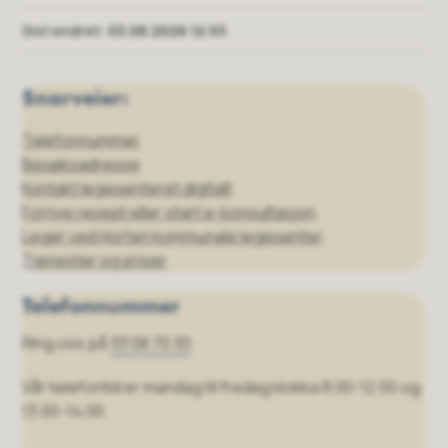
Sist endret
03.08.2026 12:53
Snarveier:
Telefonnummer
Besøksadresse
Kontakt legesenteret digitalt
Fornye resept eller start e-konsultasjon
Leger ved Horten kommunale legesenter
Tjenester og priser
Telefonnummer
Ring oss på
33 08 70 30
.
Vår telefontid er mandag til fredag klokka 8.00-12.00 og
13.00-14.00.