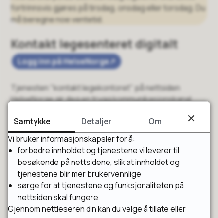
fortrinnsvis gjøres på tirsdag, onsdag eller torsdag. Du
må beregne noe ventetid.
Kontakt legesenteret digitalt
Logg inn på HelseNorge
Tjenesten "kontakt legekontoret" på nettsiden
HelseNorge gir deg en trygg kommunikasjonskanal
med legesenteret og brukes til timebestilling og
Samtykke
Detaljer
Om
administrative spørsmål, som for eksempel bestilling
av transport til legesenteret.
Vi bruker informasjonskapsler for å:
forbedre innholdet og tjenestene vi leverer til
Spørsmålene via denne tjenesten vil normalt besvares
besøkende på nettsidene, slik at innholdet og
av resepsjonen på legesenteret.​ Du kan ikke få
tjenestene blir mer brukervennlige
helsehjelp via denne tjenesten.
sørge for at tjenestene og funksjonaliteten på
nettsiden skal fungere
Fornye resept eller start e-konsultasjon
Gjennom nettleseren din kan du velge å tillate eller