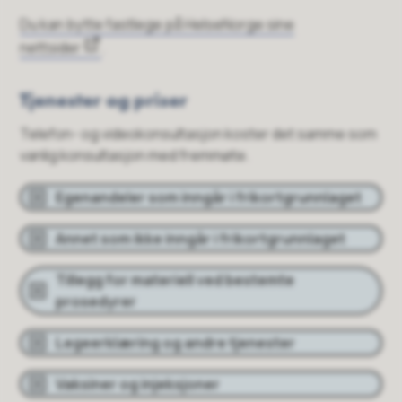
Du kan bytte fastlege på HelseNorge sine
nettsider
.
Tjenester og priser
Telefon- og videokonsultasjon koster det samme som
vanlig konsultasjon med fremmøte.
Egenandeler som inngår i frikortgrunnlaget
Annet som ikke inngår i frikortgrunnlaget
Tillegg for materiell ved bestemte
prosedyrer
Legeerklæring og andre tjenester
Vaksiner og injeksjoner