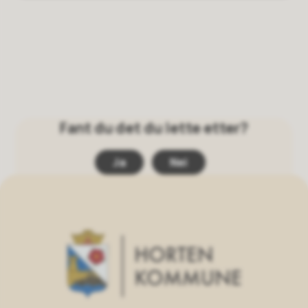
Fant du det du lette etter?
Ja
Nei
Horten Kommune