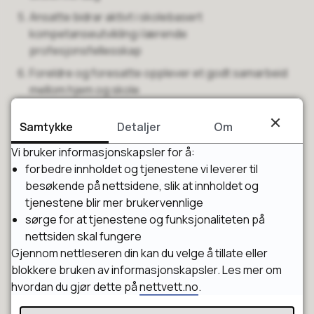
Ansatte bidrar aktivt i skolebasert
kompetanseutvikling i lærende
profesjonsfellesskap
Foreldre og foresatte opplever et godt samarbeid
mellom hjem og skole
Les hele Kvalitetsplan for Horten kommune.
Samtykke
Detaljer
Om
Vi bruker informasjonskapsler for å:
Lokale forskrifter som gjelder skolen
forbedre innholdet og tjenestene vi leverer til
besøkende på nettsidene, slik at innholdet og
Det er Opplæringsloven som styrer skolens
tjenestene blir mer brukervennlige
virksomhet. På noen områder sier opplæringsloven at
sørge for at tjenestene og funksjonaliteten på
kommunen skal eller kan vedta lokale forskrifter.
nettsiden skal fungere
Gjennom nettleseren din kan du velge å tillate eller
Les
Forskrift om skoleregler i Hortenskolen
blokkere bruken av informasjonskapsler. Les mer om
Les
Forskrift om skole- og feriedager i Hortenskolen
hvordan du gjør dette på
nettvett.no
.
(skoleruta)