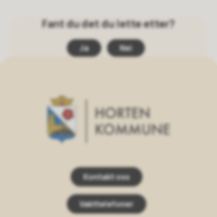
Fant du det du lette etter?
Ja
Nei
Horten Kommune
Kontakt oss
Vakttelefoner