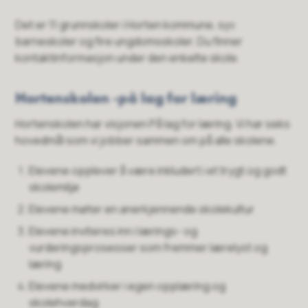
Det er 11 grunnskoler i Horten kommune, syv
barneskoler og fire ungdomsskoler. Du finner
kontaktinformasjon under den enkelte skole.
Hortenskolen -på lag for læring
Hortenskolen har visjonen På lag for læring. Vi har seks
hovedmål som vi jobber sammen om på alle skolene.
Elevene opplever å være inkludert i et trygt og godt
skolemiljø
Elevene møter en anerkjennende skolekultur
Elevene inviteres inn i lærings- og
vurderingsprosesser som fremmer lærelyst og
læring
Elevene medvirker i egen opplæring og
skolehverdag